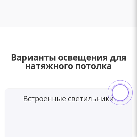
ИнтСтайл
ИнтСтайл
Варианты освещения для
натяжного потолка
Встроенные светильники