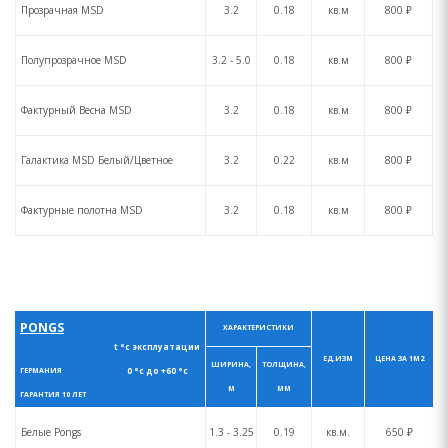
Прозрачная MSD
3.2
0.18
кв.м
800 ₽
Полупрозрачное MSD
3.2 - 5.0
0.18
кв.м
800 ₽
Фактурный Весна MSD
3.2
0.18
кв.м
800 ₽
Галактика MSD Белый/Цветное
3.2
0.22
кв.м
800 ₽
Фактурные полотна MSD
3.2
0.18
кв.м
800 ₽
PONGS
ХАРАКТЕРИСТИКИ
t °с эксплуатации
ЕД.ИЗМ
ЦЕНА ЗА 1М2
ШИРИНА,
ТОЛЩИНА,
0 °с до +60 °с
ГЕРМАНИЯ
М
ММ
ГАРАНТИЯ 10 ЛЕТ
Белые Pongs
1.3 - 3.25
0.19
кв.м.
650 ₽