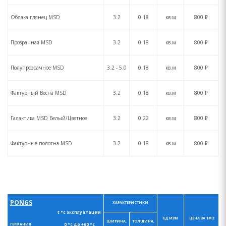
Облака глянец MSD
3.2
0.18
кв.м
800 ₽
Прозрачная MSD
3.2
0.18
кв.м
800 ₽
Полупрозрачное MSD
3.2 - 5.0
0.18
кв.м
800 ₽
Фактурный Весна MSD
3.2
0.18
кв.м
800 ₽
Галактика MSD Белый/Цветное
3.2
0.22
кв.м
800 ₽
Фактурные полотна MSD
3.2
0.18
кв.м
800 ₽
PONGS
ХАРАКТЕРИСТИКИ
t °с эксплуатации
ЕД.ИЗМ
ЦЕНА ЗА 1М2
ШИРИНА,
ТОЛЩИНА,
0 °с до +60 °с
ГЕРМАНИЯ