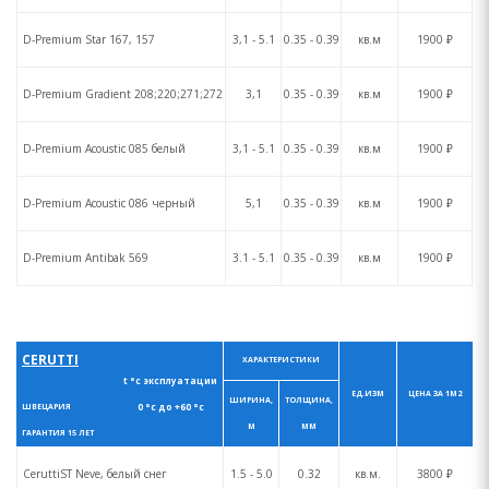
D-Premium Star 167, 157
3,1 - 5.1
0.35 - 0.39
кв.м
1900 ₽
D-Premium Gradient 208;220;271;272
3,1
0.35 - 0.39
кв.м
1900 ₽
D-Premium Acoustic 085 белый
3,1 - 5.1
0.35 - 0.39
кв.м
1900 ₽
D-Premium Acoustic 086 черный
5,1
0.35 - 0.39
кв.м
1900 ₽
D-Premium Antibak 569
3.1 - 5.1
0.35 - 0.39
кв.м
1900 ₽
CERUTTI
ХАРАКТЕРИСТИКИ
t °с эксплуатации
ЕД.ИЗМ
ЦЕНА ЗА 1М2
ШИРИНА,
ТОЛЩИНА,
0 °с до +60 °с
ШВЕЦАРИЯ
М
ММ
ГАРАНТИЯ 15 ЛЕТ
CeruttiST Neve, белый снег
1.5 - 5.0
0.32
кв.м.
3800 ₽