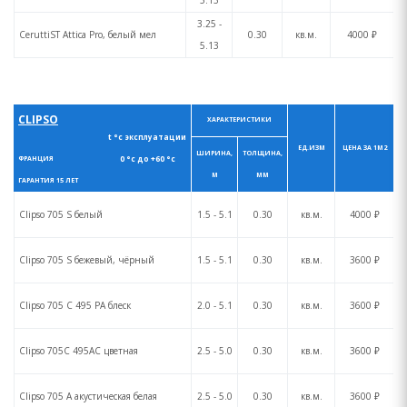
5.13
3.25 -
CeruttiST Attica Pro, белый мел
0.30
кв.м.
4000 ₽
5.13
CLIPSO
ХАРАКТЕРИСТИКИ
t °с эксплуатации
ЕД.ИЗМ
ЦЕНА ЗА 1М2
ШИРИНА,
ТОЛЩИНА,
0 °с до +60 °с
ФРАНЦИЯ
М
ММ
ГАРАНТИЯ 15 ЛЕТ
Clipso 705 S белый
1.5 - 5.1
0.30
кв.м.
4000 ₽
Clipso 705 S бежевый, чёрный
1.5 - 5.1
0.30
кв.м.
3600 ₽
Clipso 705 C 495 PA блеск
2.0 - 5.1
0.30
кв.м.
3600 ₽
Clipso 705C 495AC цветная
2.5 - 5.0
0.30
кв.м.
3600 ₽
Clipso 705 A акустическая белая
2.5 - 5.0
0.30
кв.м.
3600 ₽