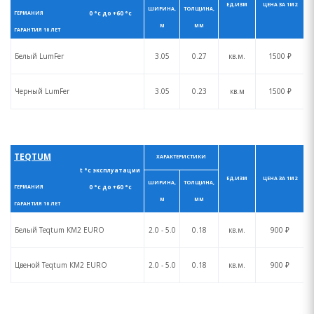
ЕД.ИЗМ
ЦЕНА ЗА 1М2
ШИРИНА,
ТОЛЩИНА,
0 °с до +60 °с
ГЕРМАНИЯ
М
ММ
ГАРАНТИЯ 10 ЛЕТ
Белый LumFer
3.05
0.27
кв.м.
1500 ₽
Черный LumFer
3.05
0.23
кв.м
1500 ₽
TEQTUM
ХАРАКТЕРИСТИКИ
t °с эксплуатации
ЕД.ИЗМ
ЦЕНА ЗА 1М2
ШИРИНА,
ТОЛЩИНА,
0 °с до +60 °с
ГЕРМАНИЯ
М
ММ
ГАРАНТИЯ 10 ЛЕТ
Белый Teqtum КM2 EURO
2.0 - 5.0
0.18
кв.м.
900 ₽
Цвеной Teqtum КM2 EURO
2.0 - 5.0
0.18
кв.м.
900 ₽