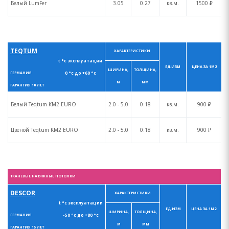
Белый LumFer
3.05
0.27
кв.м.
1500 ₽
TEQTUM
ХАРАКТЕРИСТИКИ
t °с эксплуатации
ЕД.ИЗМ
ЦЕНА ЗА 1М2
ШИРИНА,
ТОЛЩИНА,
0 °с до +60 °с
ГЕРМАНИЯ
М
ММ
ГАРАНТИЯ 10 ЛЕТ
Белый Teqtum КM2 EURO
2.0 - 5.0
0.18
кв.м.
900 ₽
Цвеной Teqtum КM2 EURO
2.0 - 5.0
0.18
кв.м.
900 ₽
ТКАНЕВЫЕ НАТЯЖНЫЕ ПОТОЛКИ
DESCOR
ХАРАКТЕРИСТИКИ
t °с эксплуатации
ЕД.ИЗМ
ЦЕНА ЗА 1М2
ШИРИНА,
ТОЛЩИНА,
-50 °с до +80 °с
ГЕРМАНИЯ
М
ММ
ГАРАНТИЯ 15 ЛЕТ