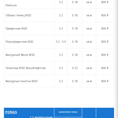
3.2
0.18
кв.м
800 ₽
Premium
Облака глянец MSD
3.2
0.18
кв.м
800 ₽
Прозрачная MSD
3.2
0.18
кв.м
800 ₽
Полупрозрачное MSD
3.2 - 5.0
0.18
кв.м
800 ₽
Фактурный Весна MSD
3.2
0.18
кв.м
800 ₽
Галактика MSD Белый/Цветное
3.2
0.22
кв.м
800 ₽
Фактурные полотна MSD
3.2
0.18
кв.м
800 ₽
PONGS
ХАРАКТЕРИСТИКИ
t °с эксплуатации