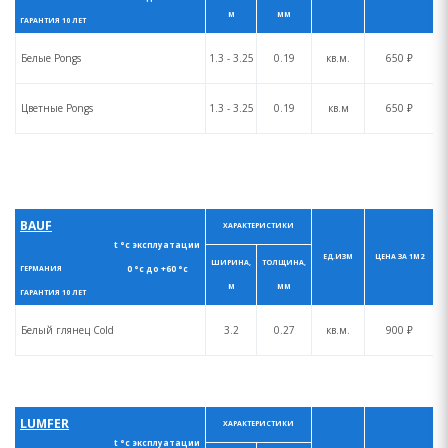
М
ММ
ГАРАНТИЯ 10 ЛЕТ
Белые Pongs
1.3 - 3.25
0.19
кв.м.
650 ₽
Цветные Pongs
1.3 - 3.25
0.19
кв.м
650 ₽
BAUF
ХАРАКТЕРИСТИКИ
t °с эксплуатации
ЕД.ИЗМ
ЦЕНА ЗА 1М2
ШИРИНА,
ТОЛЩИНА,
0 °с до +60 °с
ГЕРМАНИЯ
М
ММ
ГАРАНТИЯ 10 ЛЕТ
Белый глянец Cold
3.2
0.27
кв.м.
900 ₽
LUMFER
ХАРАКТЕРИСТИКИ
t °с эксплуатации