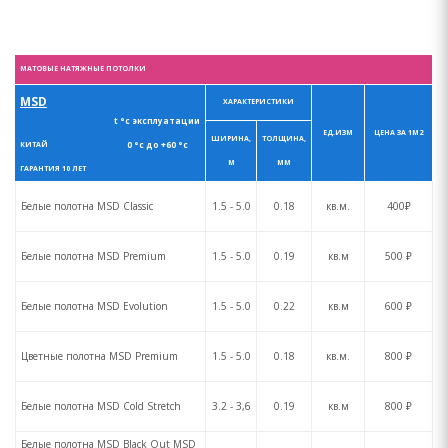
МАТОВЫЕ НАТЯЖНЫЕ ПОТОЛКИ
MSD
ХАРАКТЕРИСТИКИ
t °с эксплуатации
ЕД.ИЗМ
ЦЕНА ЗА 1М2
ШИРИНА,
ТОЛЩИНА,
0 °с до +60 °с
КИТАЙ
М
ММ
ГАРАНТИЯ 10 ЛЕТ
Белые полотна MSD Сlassic
1.5 - 5.0
0.18
кв.м.
400₽
Белые полотна MSD Premium
1.5 - 5.0
0.19
кв.м
500 ₽
Белые полотна MSD Evolution
1.5 - 5.0
0.22
кв.м
600 ₽
Цветные полотна MSD Premium
1.5 - 5.0
0.18
кв.м.
800 ₽
Белые полотна MSD Cold Stretch
3.2 - 3,6
0.19
кв.м
800 ₽
Белые полотна MSD Black Out MSD