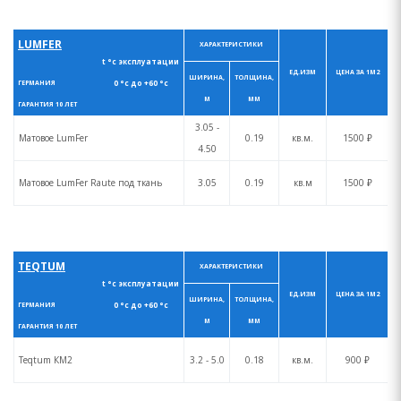
LUMFER
ХАРАКТЕРИСТИКИ
t °с эксплуатации
ЕД.ИЗМ
ЦЕНА ЗА 1М2
ШИРИНА,
ТОЛЩИНА,
0 °с до +60 °с
ГЕРМАНИЯ
М
ММ
ГАРАНТИЯ 10 ЛЕТ
3.05 -
Матовое LumFer
0.19
кв.м.
1500 ₽
4.50
Матовое LumFer Raute под ткань
3.05
0.19
кв.м
1500 ₽
TEQTUM
ХАРАКТЕРИСТИКИ
t °с эксплуатации
ЕД.ИЗМ
ЦЕНА ЗА 1М2
ШИРИНА,
ТОЛЩИНА,
0 °с до +60 °с
ГЕРМАНИЯ
М
ММ
ГАРАНТИЯ 10 ЛЕТ
Teqtum КM2
3.2 - 5.0
0.18
кв.м.
900 ₽