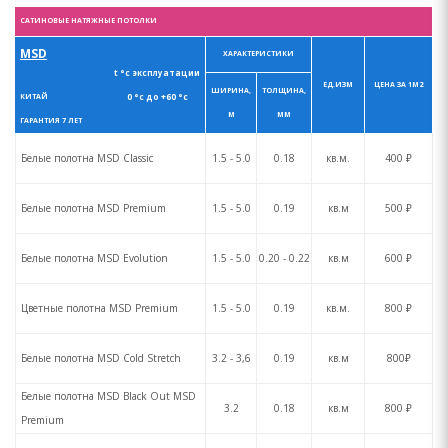
САТИНОВЫЕ НАТЯЖНЫЕ ПОТОЛКИ
MSD
ХАРАКТЕРИСТИКИ
t °с эксплуатации
ЕД.ИЗМ
ЦЕНА ЗА 1М2
ШИРИНА,
ТОЛЩИНА,
0 °с до +60 °с
КИТАЙ
М
ММ
ГАРАНТИЯ 7 ЛЕТ
Белые полотна MSD Сlassic
1.5 - 5.0
0.18
кв.м.
400 ₽
Белые полотна MSD Premium
1.5 - 5.0
0.19
кв.м
500 ₽
Белые полотна MSD Evolution
1.5 - 5.0
0.20 - 0.22
кв.м
600 ₽
Цветные полотна MSD Premium
1.5 - 5.0
0.19
кв.м.
800 ₽
Белые полотна MSD Cold Stretch
3.2 - 3,6
0.19
кв.м
800₽
Белые полотна MSD Black Out MSD
3.2
0.18
кв.м
800 ₽
Premium