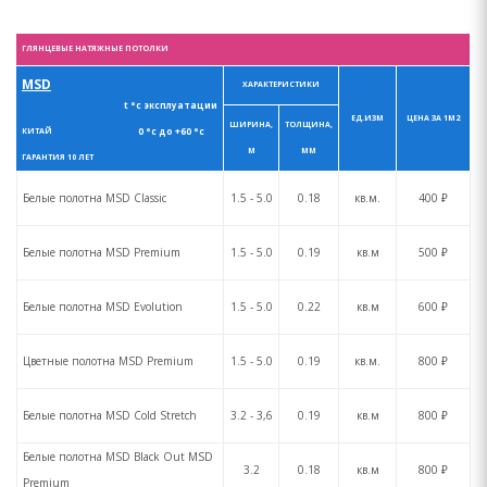
ГЛЯНЦЕВЫЕ НАТЯЖНЫЕ ПОТОЛКИ
MSD
ХАРАКТЕРИСТИКИ
t °с эксплуатации
ЕД.ИЗМ
ЦЕНА ЗА 1М2
ШИРИНА,
ТОЛЩИНА,
0 °с до +60 °с
КИТАЙ
М
ММ
ГАРАНТИЯ 10 ЛЕТ
Белые полотна MSD Сlassic
1.5 - 5.0
0.18
кв.м.
400 ₽
Белые полотна MSD Premium
1.5 - 5.0
0.19
кв.м
500 ₽
Белые полотна MSD Evolution
1.5 - 5.0
0.22
кв.м
600 ₽
Цветные полотна MSD Premium
1.5 - 5.0
0.19
кв.м.
800 ₽
Белые полотна MSD Cold Stretch
3.2 - 3,6
0.19
кв.м
800 ₽
Белые полотна MSD Black Out MSD
3.2
0.18
кв.м
800 ₽
Premium