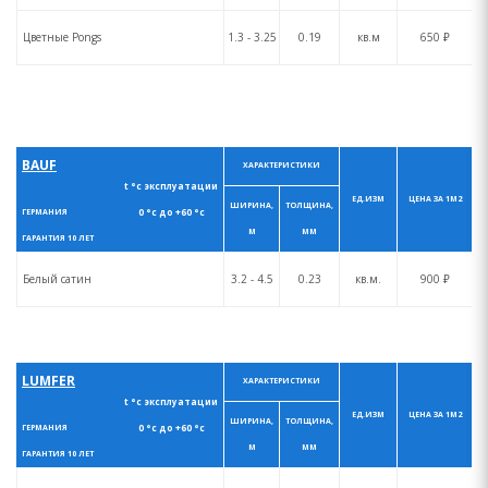
Цветные Pongs
1.3 - 3.25
0.19
кв.м
650 ₽
BAUF
ХАРАКТЕРИСТИКИ
t °с эксплуатации
ЕД.ИЗМ
ЦЕНА ЗА 1М2
ШИРИНА,
ТОЛЩИНА,
0 °с до +60 °с
ГЕРМАНИЯ
М
ММ
ГАРАНТИЯ 10 ЛЕТ
Белый сатин
3.2 - 4.5
0.23
кв.м.
900 ₽
LUMFER
ХАРАКТЕРИСТИКИ
t °с эксплуатации
ЕД.ИЗМ
ЦЕНА ЗА 1М2
ШИРИНА,
ТОЛЩИНА,
0 °с до +60 °с
ГЕРМАНИЯ
М
ММ
ГАРАНТИЯ 10 ЛЕТ