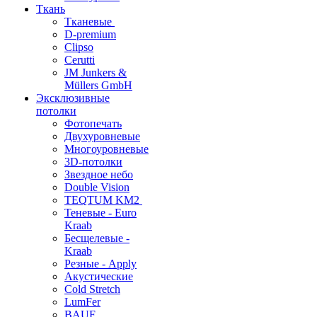
Ткань
Тканевые
D-premium
Clipso
Cerutti
JM Junkers &
Müllers GmbH
Эксклюзивные
потолки
Фотопечать
Двухуровневые
Многоуровневые
3D-потолки
Звездное небо
Double Vision
TEQTUM KM2
Теневые - Euro
Kraab
Бесщелевые -
Kraab
Резные - Apply
Акустические
Cold Stretch
LumFer
BAUF