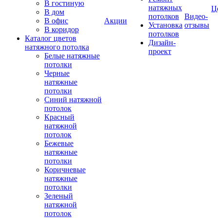
В гостиную
натяжных
Ц
В дом
потолков
Видео-
В офис
Акции
Установка
отзывы
В коридор
потолков
Каталог цветов
Дизайн-
натяжного потолка
проект
Белые натяжные
потолки
Черные
натяжные
потолки
Синий натяжной
потолок
Красный
натяжной
потолок
Бежевые
натяжные
потолки
Коричневые
натяжные
потолки
Зеленый
натяжной
потолок