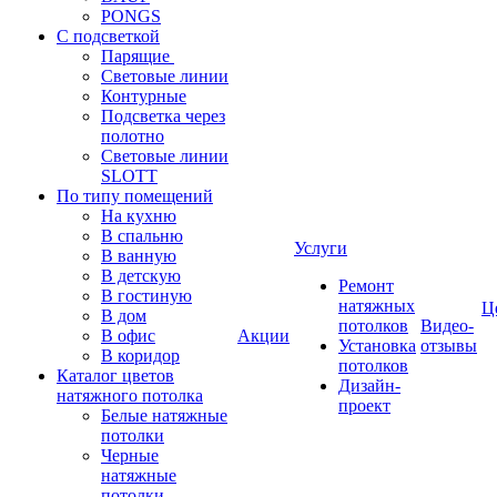
PONGS
С подсветкой
Парящие
Световые линии
Контурные
Подсветка через
полотно
Световые линии
SLOTT
По типу помещений
На кухню
В спальню
Услуги
В ванную
В детскую
Ремонт
В гостиную
натяжных
Ц
В дом
потолков
Видео-
В офис
Акции
Установка
отзывы
В коридор
потолков
Каталог цветов
Дизайн-
натяжного потолка
проект
Белые натяжные
потолки
Черные
натяжные
потолки