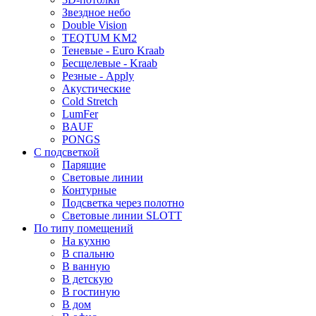
Звездное небо
Double Vision
TEQTUM KM2
Теневые - Euro Kraab
Бесщелевые - Kraab
Резные - Apply
Акустические
Cold Stretch
LumFer
BAUF
PONGS
С подсветкой
Парящие
Световые линии
Контурные
Подсветка через полотно
Световые линии SLOTT
По типу помещений
На кухню
В спальню
В ванную
В детскую
В гостиную
В дом