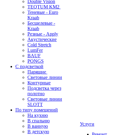
Double Vision
TEQTUM KM2
Теневые - Euro
Kraab
Бесщелевые -
Kraab
Резные - Apply
Акустические
Cold Stretch
LumFer
BAUF
PONGS
С подсветкой
Парящие
Световые линии
Контурные
Подсветка через
полотно
Световые линии
SLOTT
По типу помещений
На кухню
В спальню
Услуги
В ванную
В детскую
Ремонт