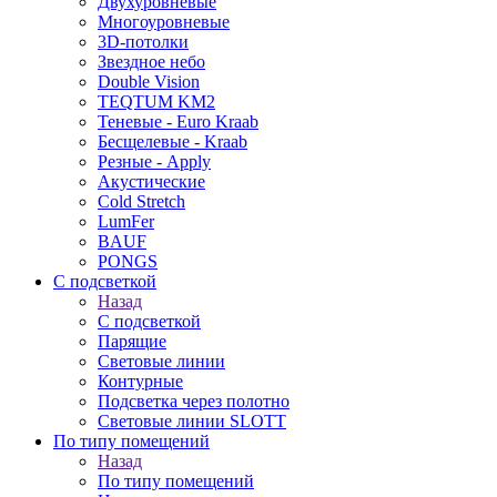
Двухуровневые
Многоуровневые
3D-потолки
Звездное небо
Double Vision
TEQTUM KM2
Теневые - Euro Kraab
Бесщелевые - Kraab
Резные - Apply
Акустические
Cold Stretch
LumFer
BAUF
PONGS
С подсветкой
Назад
С подсветкой
Парящие
Световые линии
Контурные
Подсветка через полотно
Световые линии SLOTT
По типу помещений
Назад
По типу помещений