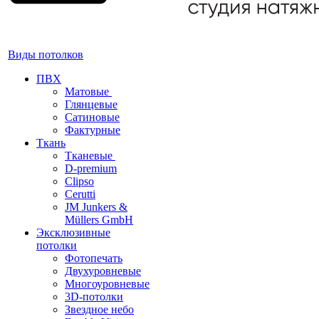
Виды потолков
ПВХ
Матовые
Глянцевые
Сатиновые
Фактурные
Ткань
Тканевые
D-premium
Clipso
Cerutti
JM Junkers &
Müllers GmbH
Эксклюзивные
потолки
Фотопечать
Двухуровневые
Многоуровневые
3D-потолки
Звездное небо