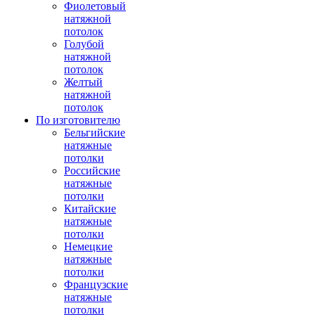
Фиолетовый
натяжной
потолок
Голубой
натяжной
потолок
Желтый
натяжной
потолок
По изготовителю
Бельгийские
натяжные
потолки
Российские
натяжные
потолки
Китайские
натяжные
потолки
Немецкие
натяжные
потолки
Французские
натяжные
потолки