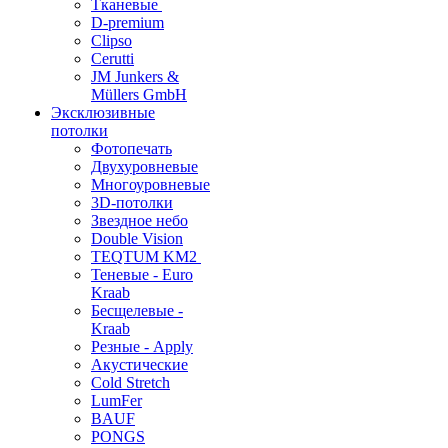
Тканевые
D-premium
Clipso
Cerutti
JM Junkers &
Müllers GmbH
Эксклюзивные
потолки
Фотопечать
Двухуровневые
Многоуровневые
3D-потолки
Звездное небо
Double Vision
TEQTUM KM2
Теневые - Euro
Kraab
Бесщелевые -
Kraab
Резные - Apply
Акустические
Cold Stretch
LumFer
BAUF
PONGS