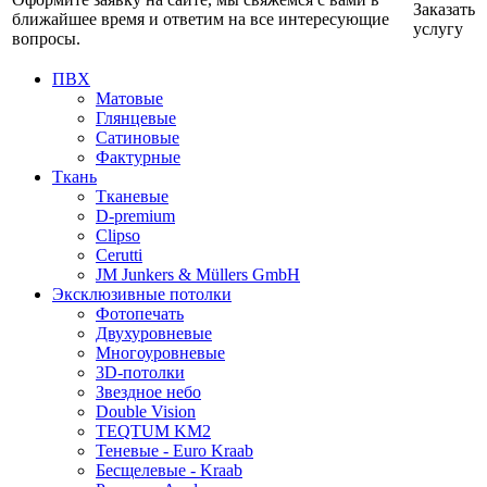
Заказать
ближайшее время и ответим на все интересующие
услугу
вопросы.
ПВХ
Матовые
Глянцевые
Сатиновые
Фактурные
Ткань
Тканевые
D-premium
Clipso
Cerutti
JM Junkers & Müllers GmbH
Эксклюзивные потолки
Фотопечать
Двухуровневые
Многоуровневые
3D-потолки
Звездное небо
Double Vision
TEQTUM KM2
Теневые - Euro Kraab
Бесщелевые - Kraab