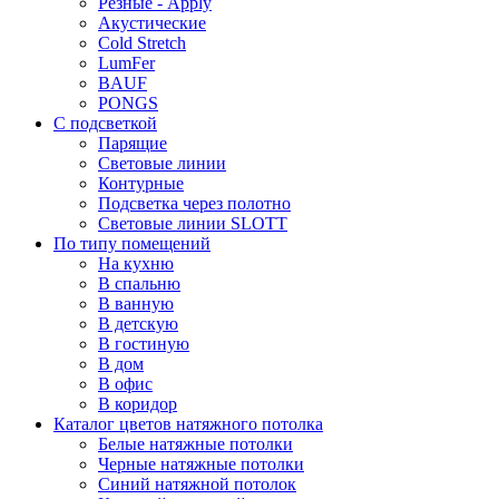
Резные - Apply
Акустические
Cold Stretch
LumFer
BAUF
PONGS
С подсветкой
Парящие
Световые линии
Контурные
Подсветка через полотно
Световые линии SLOTT
По типу помещений
На кухню
В спальню
В ванную
В детскую
В гостиную
В дом
В офис
В коридор
Каталог цветов натяжного потолка
Белые натяжные потолки
Черные натяжные потолки
Синий натяжной потолок