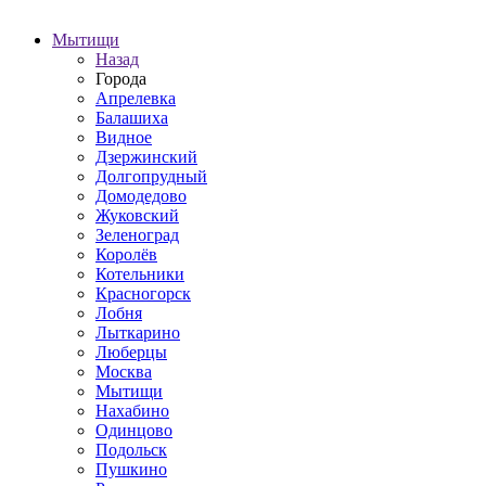
Мытищи
Назад
Города
Апрелевка
Балашиха
Видное
Дзержинский
Долгопрудный
Домодедово
Жуковский
Зеленоград
Королёв
Котельники
Красногорск
Лобня
Лыткарино
Люберцы
Москва
Мытищи
Нахабино
Одинцово
Подольск
Пушкино