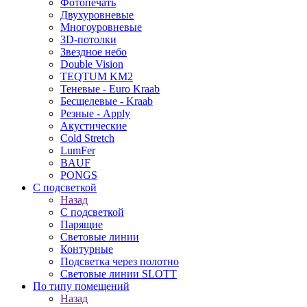
Фотопечать
Двухуровневые
Многоуровневые
3D-потолки
Звездное небо
Double Vision
TEQTUM KM2
Теневые - Euro Kraab
Бесщелевые - Kraab
Резные - Apply
Акустические
Cold Stretch
LumFer
BAUF
PONGS
С подсветкой
Назад
С подсветкой
Парящие
Световые линии
Контурные
Подсветка через полотно
Световые линии SLOTT
По типу помещений
Назад