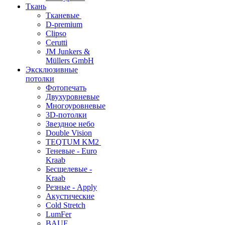
Ткань
Тканевые
D-premium
Clipso
Cerutti
JM Junkers &
Müllers GmbH
Эксклюзивные
потолки
Фотопечать
Двухуровневые
Многоуровневые
3D-потолки
Звездное небо
Double Vision
TEQTUM KM2
Теневые - Euro
Kraab
Бесщелевые -
Kraab
Резные - Apply
Акустические
Cold Stretch
LumFer
BAUF