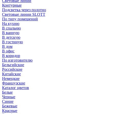
Световые линии
Контурные
Подсветка через полотно
Световые линии SLOTT
По типу помещений
На кухню
В спальню
В ванную
В детскую
В гостиную
В дом
В офис
В коридор
По изготовителю
Бельгийские
Российские
Китайские
Немецкие
Французские
Каталог цветов
Белые
Черные
Синие
Бежевые
Красные