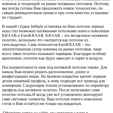
новинок и тенденций на рынке натяжных потолков. Поэтому
мы всегда готовы Вам предложить новую технологию, по
самым демократичным ценам и при этом качество установки
не страдает.
В нашей студии IntStyle установка на Ваш потолок черных
ниш стал возможен натяжными потолками нового поколения
KRAAB и EuroKRAAB. KRAAB – это бесщелевое натяжное
полотно, визуально это смотрится как потолок из
гипсокартона. Сама технология EuroKRAAB – это
запатентованная супер новинка на рынке потолков, чаще
всего такое полотно называют парящим. Благодаря особому
креплению, полотно как будто зависает и парит в воздухе.
Последовательность ниш под натяжной потолок такова. Для
начала Вам нужно решить расположение, длину и
конфигурацию ниши. На базовом покрытии крепят первым
делом нишевый профиль, к нему подводят все провода для
освещения. Следующим этапом устанавливают по периметру
профиль под натяжное полотно. После натягивают само
полотно потолка.И когда уже всё установлено монтируют
сами световые элементы. Ваш потолок нового поколения
готов и Вам остаётся им только наслаждаться.
Оформите заявку на сайте, мы свяжемся с вами в