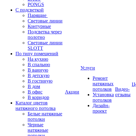
PONGS
С подсветкой
Парящие
Световые линии
Контурные
Подсветка через
полотно
Световые линии
SLOTT
По типу помещений
На кухню
В спальню
Услуги
В ванную
В детскую
Ремонт
В гостиную
натяжных
Ц
В дом
потолков
Видео-
В офис
Акции
Установка
отзывы
В коридор
потолков
Каталог цветов
Дизайн-
натяжного потолка
проект
Белые натяжные
потолки
Черные
натяжные
потолки