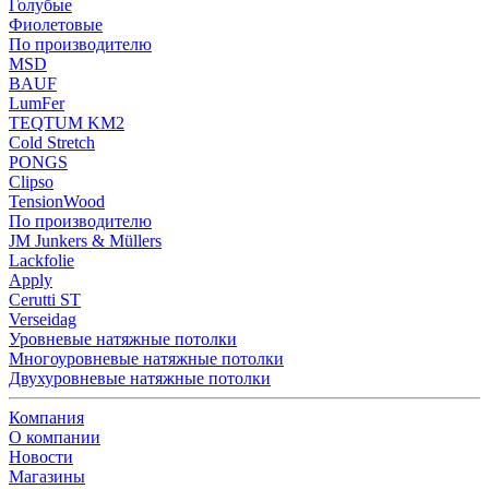
Голубые
Фиолетовые
По производителю
MSD
BAUF
LumFer
TEQTUM KM2
Cold Stretch
PONGS
Clipso
TensionWood
По производителю
JM Junkers & Müllers
Lackfolie
Apply
Cerutti ST
Verseidag
Уровневые натяжные потолки
Многоуровневые натяжные потолки
Двухуровневые натяжные потолки
Компания
О компании
Новости
Магазины