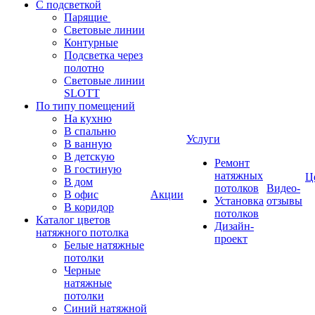
С подсветкой
Парящие
Световые линии
Контурные
Подсветка через
полотно
Световые линии
SLOTT
По типу помещений
На кухню
В спальню
Услуги
В ванную
В детскую
Ремонт
В гостиную
натяжных
Ц
В дом
потолков
Видео-
В офис
Акции
Установка
отзывы
В коридор
потолков
Каталог цветов
Дизайн-
натяжного потолка
проект
Белые натяжные
потолки
Черные
натяжные
потолки
Синий натяжной