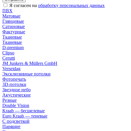
Я согласен на
обработку персональных данных
ПВХ
Матовые
Глянцевые
Сатиновые
Фактурные
Тканевые
Тканевые
D-premium
Clipso
Cerutti
JM Junkers & Müllers GmbH
Verseidag
Эксклюзивные потолки
Фотопечать
3D-потолки
Звездное небо
Акустические
Резные
Double Vision
Kraab — бесщелевые
Euro Kraab — теневые
С подсветкой
Парящие