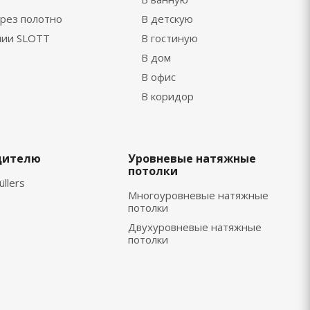
рез полотно
В детскую
нии SLOTT
В гостиную
В дом
В офис
В коридор
дителю
Уровневые натяжные
потолки
üllers
Многоуровневые натяжные
потолки
Двухуровневые натяжные
потолки