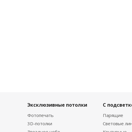
Эксклюзивные потолки
С подсветк
Фотопечать
Парящие
3D-потолки
Световые ли
Звездное небо
Контурные