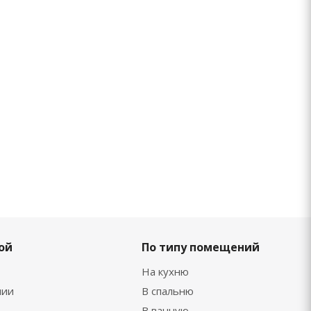
ой
По типу помещений
На кухню
нии
В спальню
В ванную