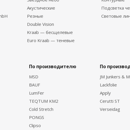
Акустические
Подсветка че
GmbH
Резные
Световые ли
Double Vision
Kraab — бесщелевые
Euro Kraab — теневые
По производителю
По произво
MSD
JM Junkers & M
BAUF
Lackfolie
LumFer
Apply
TEQTUM KM2
Cerutti ST
Cold Stretch
Verseidag
PONGS
Clipso